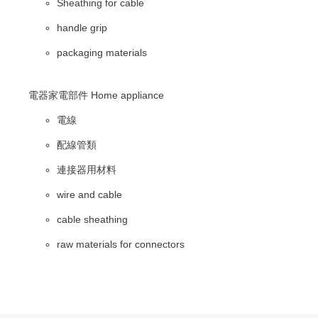
Sheathing for cable
handle grip
packaging materials
電器家電部件 Home appliance
電線
配線管類
連接器用材料
wire and cable
cable sheathing
raw materials for connectors